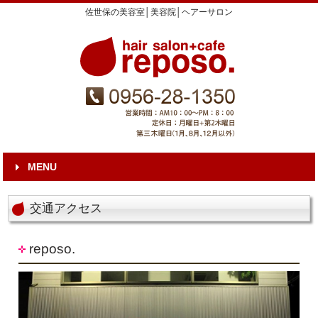
佐世保の美容室│美容院│ヘアーサロン
MENU
交通アクセス
reposo.