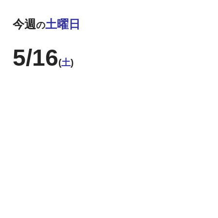
今週
土曜日
の
5/16
(
土
)