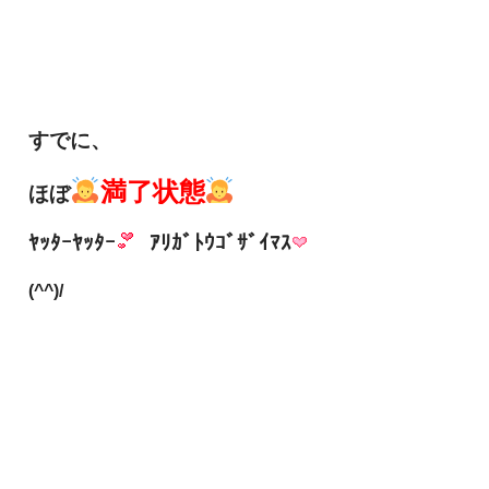
すでに、
満了状態
ほぼ
ﾔｯﾀｰﾔｯﾀｰ
ｱﾘｶﾞﾄｳｺﾞｻﾞｲﾏｽ
(^^)/