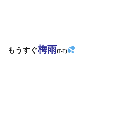
梅雨
もうすぐ
(T-T)