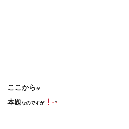
ここから
が
本題
なのですが