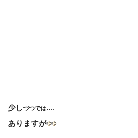
少し
づつでは….
ありますが