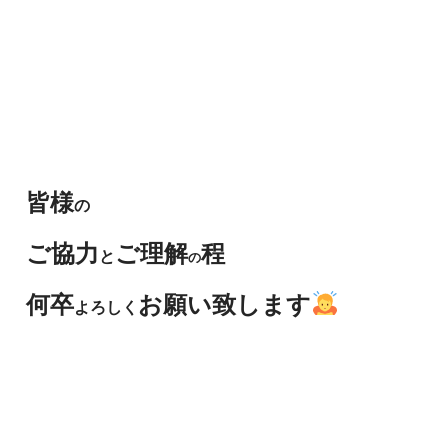
皆様
の
ご協力
ご理解
程
と
の
何卒
お願い致します
よろしく