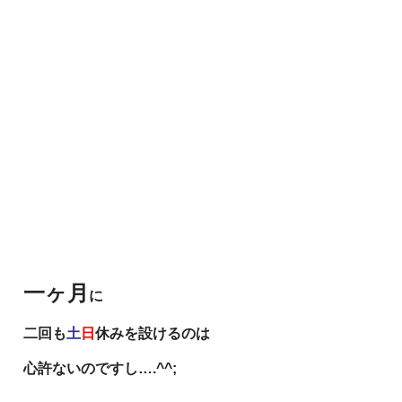
一ヶ月
に
二回も
土
日
休みを設けるのは
心許ないのですし….^^;