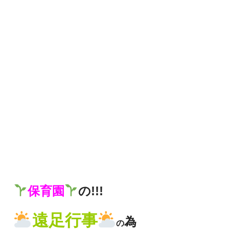
保育園
の!!!
遠足行事
為
の