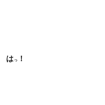
は
！
っ