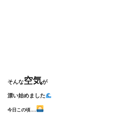
空気
そんな
が
漂い始めました
今日この頃….