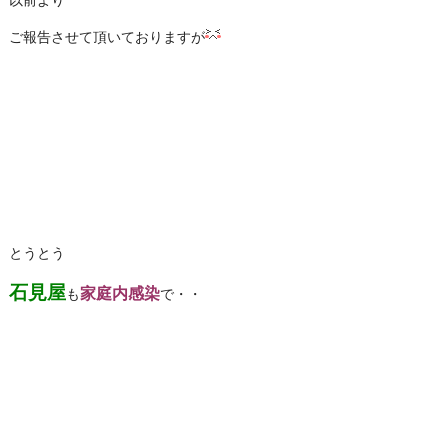
以前より
ご報告させて頂いておりますが
とうとう
石見屋
家庭内感染
も
で・・