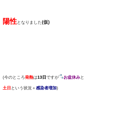
陽性
(仮)
となりました
(今のところ
発熱
は
13日
ですが
お盆休み
と
土日
という状況＋
感染者増加
)