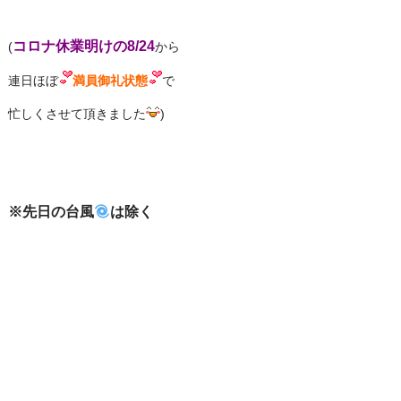
コロナ休業明けの8/24
(
から
連日ほぼ
満員御礼状態
で
忙しくさせて頂きました
)
※先日の台風
は除く