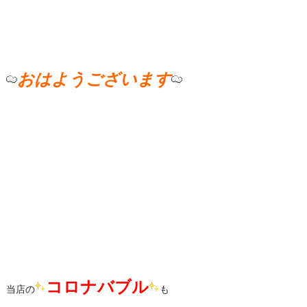
おはようございます
コロナバブル
当店の
も