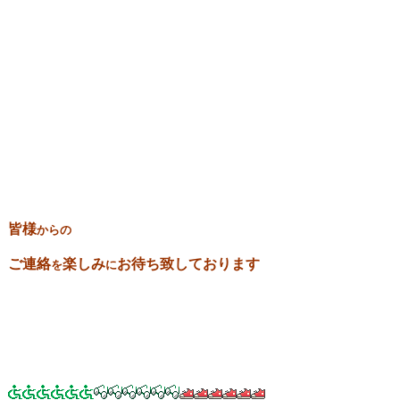
皆様
からの
ご連絡
楽しみ
お待ち致しております
を
に