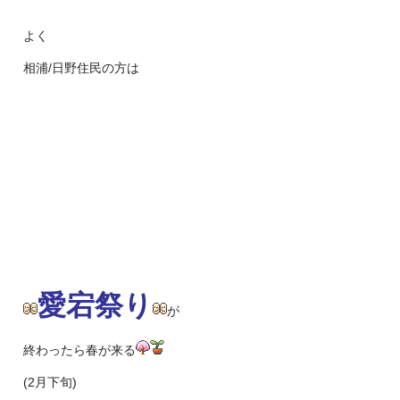
よく
相浦/日野住民の方は
愛宕祭り
が
終わったら春が来る
(2月下旬)