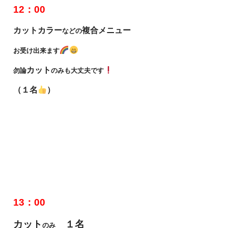
12：00
カットカラー
複合メニュー
などの
お受け出来ます
カット
勿論
のみも大丈夫です
（１名
）
13：00
カット
１名
のみ