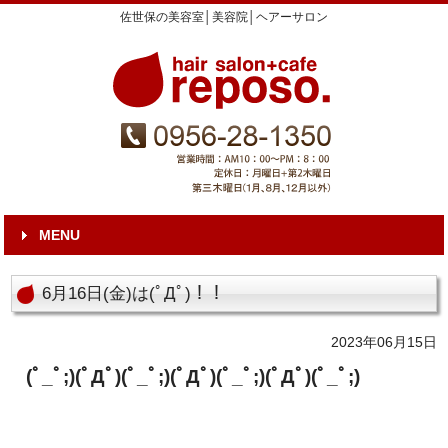
佐世保の美容室│美容院│ヘアーサロン
MENU
6月16日(金)は(ﾟДﾟ)！！
2023年06月15日
(ﾟ_ﾟ;)(ﾟДﾟ)(ﾟ_ﾟ;)(ﾟДﾟ)(ﾟ_ﾟ;)(ﾟДﾟ)(ﾟ_ﾟ;)