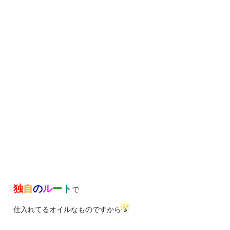
独
自
の
ル
ー
ト
で
仕入れてるオイルなものですから