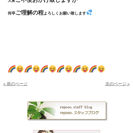
大変
ご理解の程
何卒
よろしくお願い致します
« 前のページ
次のページ »