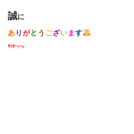
誠
に
あ
り
が
と
う
ご
ざ
い
ま
す
ﾔｯﾀｰ
(^^)/