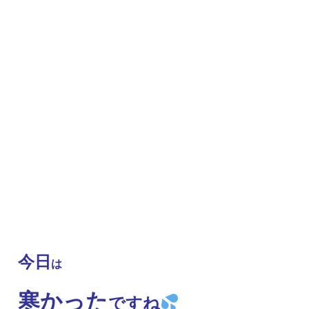
今日
は
寒かった
ですね