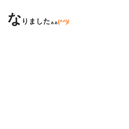
な
りました
(^^)/
ぁぁ