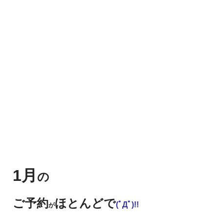
1月
の
ご予約
ほとんどで
(ﾟДﾟ)!!
が