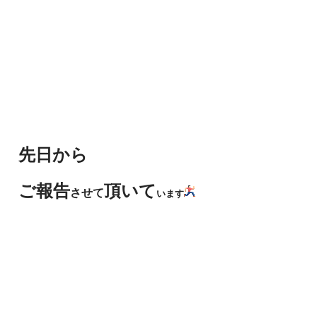
先日から
ご報告
頂いて
させて
います