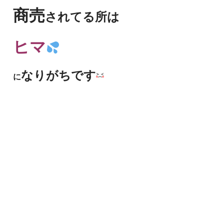
商売
されてる所は
ヒマ
なりがちです
に