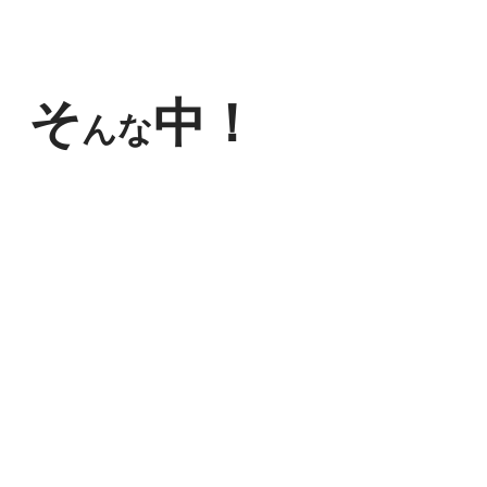
そ
中！
んな