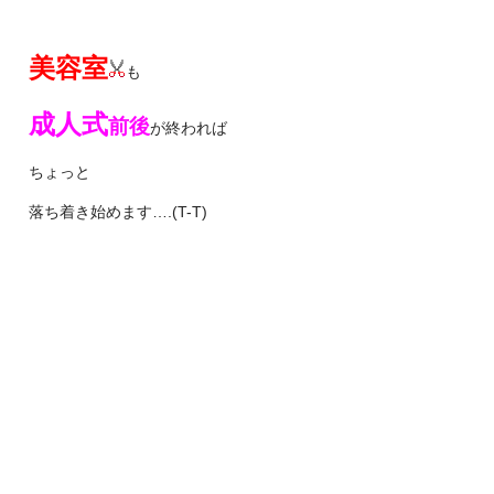
美容室
も
成人式
前後
が終われば
ちょっと
落ち着き始めます….(T-T)