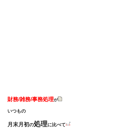
財務/雑務/事務処理
が
いつもの
処理
月末月初
の
に比べて