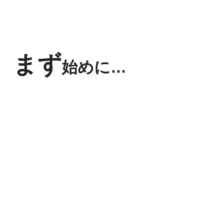
まず
始めに…