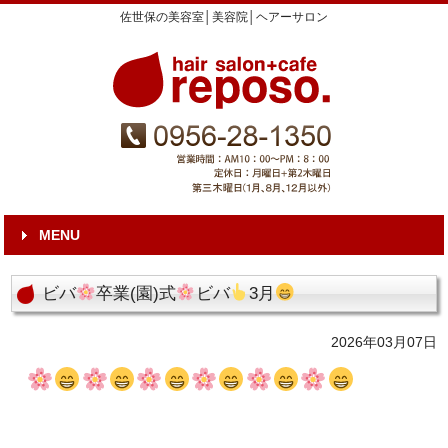
佐世保の美容室│美容院│ヘアーサロン
MENU
ビバ
卒業(園)式
ビバ
3月
2026年03月07日