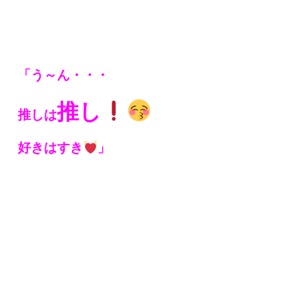
「う～ん・・・
推し
推しは
好きはすき
」