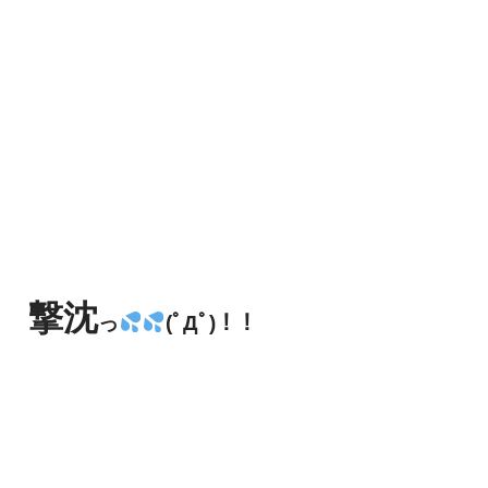
撃沈
っ
(ﾟДﾟ)！！