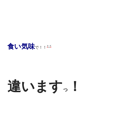
食い気味
で！！
違います
！
っ