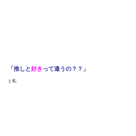
「推しと
好き
って違うの？？」
と私