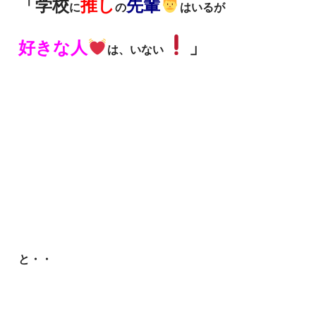
「学校
推し
先輩
に
の
はいるが
好きな人
」
は、いない
と・・