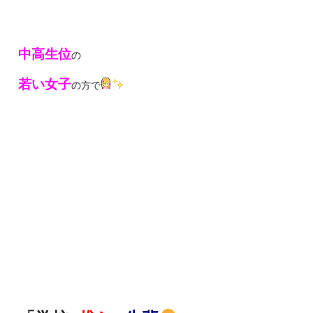
中高生位
の
若い女子
の方で