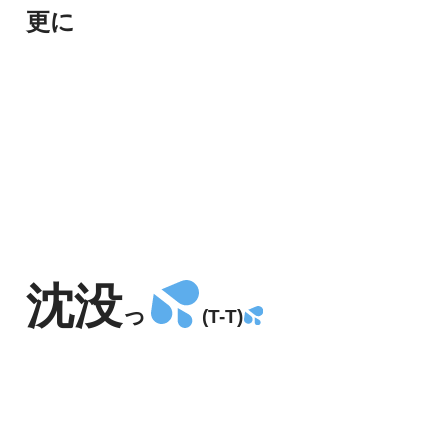
更に
沈没
っ
(T-T)