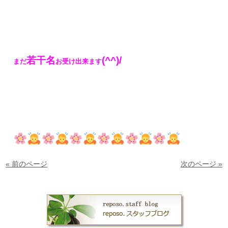
若干名
(^^)/
まだ
お受け出来ます
« 前のページ
次のページ »