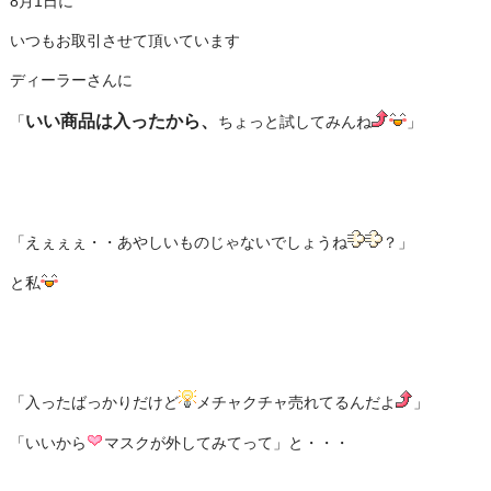
8月1日に
いつもお取引させて頂いています
ディーラーさんに
いい商品は入ったから、
「
ちょっと試してみんね
」
「えぇぇぇ・・あやしいものじゃないでしょうね
？」
と私
「入ったばっかりだけど
メチャクチャ売れてるんだよ
」
「いいから
マスクが外してみてって」と・・・