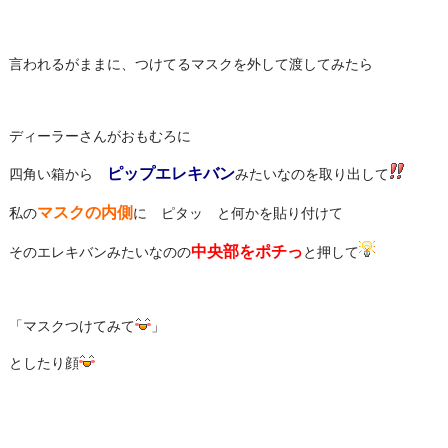
言われるがままに、つけてるマスクを外して渡してみたら
ディーラーさんがおもむろに
ピップエレキバン
四角い箱から
みたいなのを取り出して
マスクの内側
私の
に ピタッ と何かを貼り付けて
中央部をポチっ
そのエレキバンみたいなのの
と押して
「マスクつけてみて
」
としたり顔