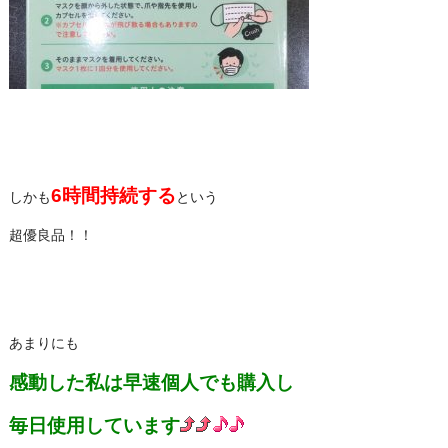
6
時間持続する
しかも
という
超優良品！！
あまりにも
感動した私は早速個人でも購入し
毎日使用しています